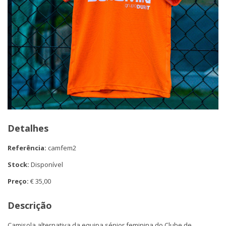
Detalhes
Referência:
camfem2
Stock:
Disponível
Preço:
€ 35,00
Descrição
Camisola alternativa da equipa sénior feminina do Clube de