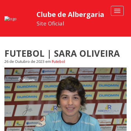
Toggle
Clube de Albergaria
navigat
Site Oficial
FUTEBOL | SARA OLIVEIRA
26 de Outubro de 2023
em
Futebol