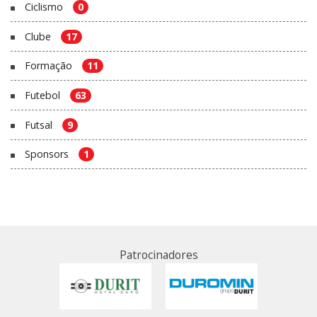
Ciclismo
0
Clube
17
Formação
11
Futebol
63
Futsal
9
Sponsors
1
Patrocinadores