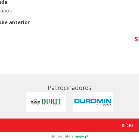
ade
 anos
ube anterior
S
Patrocinadores
INÍCIO
Um website
emjogo.pt