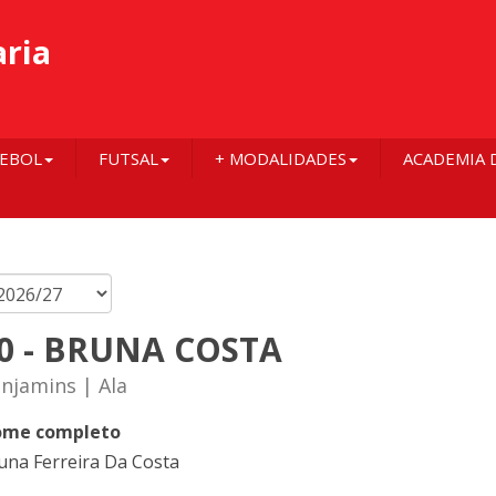
aria
EBOL
FUTSAL
+ MODALIDADES
ACADEMIA 
0 - BRUNA COSTA
njamins | Ala
me completo
una Ferreira Da Costa