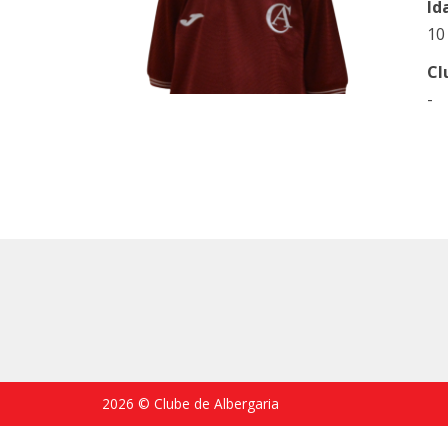
Id
10
Cl
-
2026 © Clube de Albergaria