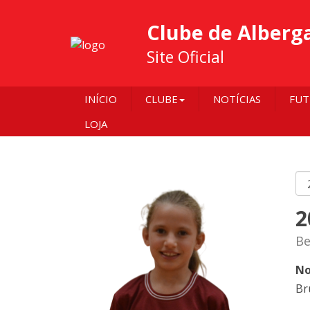
Clube de Alberg
Site Oficial
INÍCIO
CLUBE
NOTÍCIAS
FUT
LOJA
2
Be
No
Br